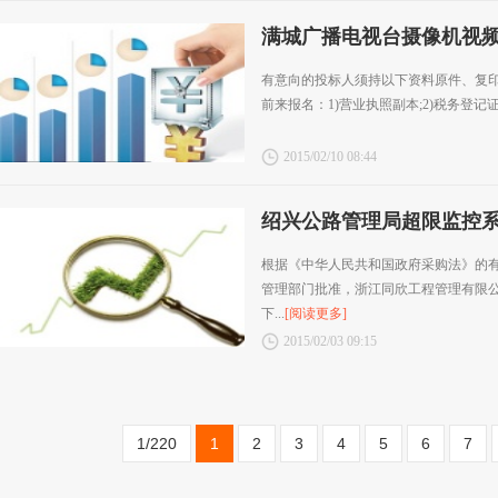
满城广播电视台摄像机视
有意向的投标人须持以下资料原件、复印
前来报名：1)营业执照副本;2)税务登记证副
2015/02/10 08:44
绍兴公路管理局超限监控
根据《中华人民共和国政府采购法》的
管理部门批准，浙江同欣工程管理有限
下...
[阅读更多]
2015/02/03 09:15
1/220
1
2
3
4
5
6
7