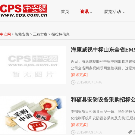
首页
资讯
展览活动
中安网
>
智能安防
>
工程方案
>
招投标信息
海康威视中标山东全省EM
近日，海康威视顺利中标中国邮政速递物流
公司全省网点视频联网监控项目。这是海康
[阅读更多]
2015/08/07 14:46
和硕县安防设备采购招标
本招标项目和硕县三乡一镇、乌什塔拉乡
化控制系统和安防设备采购及安装)已经有
[阅读更多]
2015/04/09 14:56