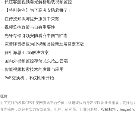
长江客船视频曝光解析船载视频监控
【特别关注】为了高考安防君拼了！
在传授知识与提升服务中荣耀
视频监控政策与自身重要性
光纤存储引领安防看齐中国"智"造
宽带降费提速为IP视频监控新发展奠定基础
解析海思H.265解决方案
国内外视频监控存储龙头抢占云端
智能视频检索技术的发展与应用
PoE交换机，不仅刚刚开始
征稿:
为了更好的发挥CPS中安网资讯平台价值，促进诸位自身发展以及业务拓展，更好地
各类稿件，欢迎有实力安防企业、机构、研究员、行业分析师。
投稿邮箱： tougao@cps