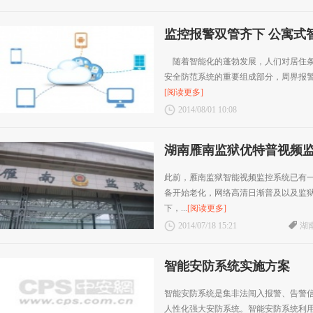
监控报警双管齐下 公寓式
随着智能化的蓬勃发展，人们对居住条
安全防范系统的重要组成部分，周界报
[阅读更多]
2014/08/01 10:08
湖南雁南监狱优特普视频
此前，雁南监狱智能视频监控系统已有
备开始老化，网络高清日渐普及以及监
下，...
[阅读更多]
2014/07/18 15:21
湖
智能安防系统实施方案
智能安防系统是集非法闯入报警、告警
人性化强大安防系统。智能安防系统利用全自