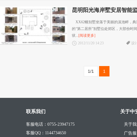
昆明阳光海岸墅安居智能
XX62幢别墅坐落于美丽的滇池畔，典
的“第二居所”别墅位处郊区，大部份时
状...
[阅读更多]
2012/11/20 14:23
设
1/1
1
联系我们
关于中
客服电话：0755-23947175
关于我
客服QQ：1144734650
广告服