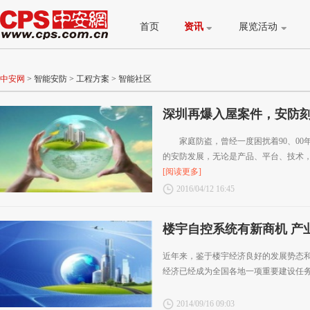
首页
资讯
展览活动
中安网
>
智能安防
>
工程方案
>
智能社区
深圳再爆入屋案件，安防
家庭防盗，曾经一度困扰着90、00
的安防发展，无论是产品、平台、技术，还
[阅读更多]
2016/04/12 16:45
楼宇自控系统有新商机 产
近年来，鉴于楼宇经济良好的发展势态
经济已经成为全国各地一项重要建设任
2014/09/16 09:03