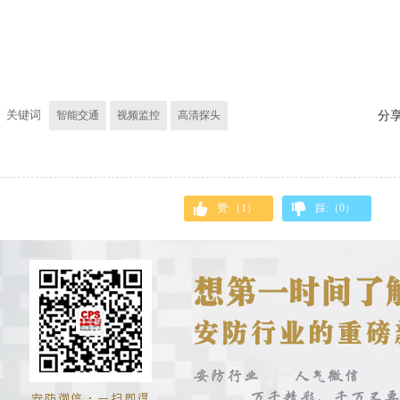
关键词
智能交通
视频监控
高清探头
分
赞:（
1
）
踩:（
0
）