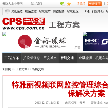
安防人上中安网！
关注我们
|
请登录
|
免费注册
资讯频道
视频监控
智慧城市
防盗报警
智慧社区
一卡通
门禁考勤
工程方案
招投标信息
平安城市
智能交通
金融能源
机场车
安防网
>>
工程方案
>>
智能交通
特雅丽视频联网监控管理综
保解决方案
2013-12-17 11:43:46
来源:CPS中安网
责任编辑: xiati