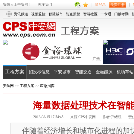
安防人上中安网！
关注我们
|
请登录
|
免费注册
资讯频道
视频监控
智慧城市
防盗报警
智慧社区
一卡通
门禁考勤
工程方案
招投标信息
平安城市
智能交通
金融能源
机场车站
安防网
>>
工程方案
>>
应急指挥
海量数据处理技术在智
2013-08-15 17:54:45
来源:CPS中安网
作者:尹绪凯
责任
伴随着经济增长和城市化进程的加