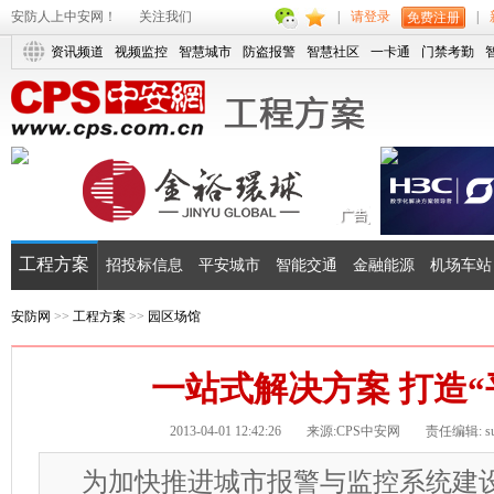
安防人上中安网！
关注我们
|
请登录
|
免费注册
资讯频道
视频监控
智慧城市
防盗报警
智慧社区
一卡通
门禁考勤
工程方案
招投标信息
平安城市
智能交通
金融能源
机场车站
安防网
>>
工程方案
>>
园区场馆
一站式解决方案 打造“
2013-04-01 12:42:26
来源:CPS中安网
责任编辑: su
为加快推进城市报警与监控系统建