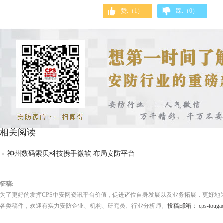
赞:（
1
）
踩:（
0
）
相关阅读
神州数码索贝科技携手微软 布局安防平台
征稿:
为了更好的发挥CPS中安网资讯平台价值，促进诸位自身发展以及业务拓展，更好地
各类稿件，欢迎有实力安防企业、机构、研究员、行业分析师。
投稿邮箱： cps-tougao